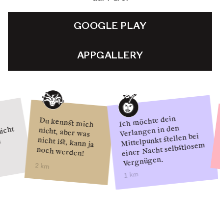
GOOGLE PLAY
APPGALLERY
Ich möchte dein
Du kennst mich
nicht, aber was
nicht ist, kann ja
Verlangen in den
ht
Mittelpunkt stellen bei
einer Nacht selbstlosem
noch werden!
Vergnügen.
2 km
1 km