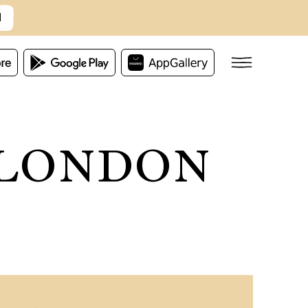
M
N LONDON