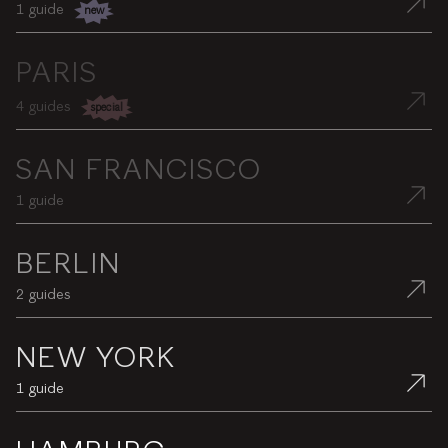
1 guide
neu
new
PARIS
4 guides
spezial
special
SAN FRANCISCO
1 guide
BERLIN
2 guides
NEW YORK
1 guide