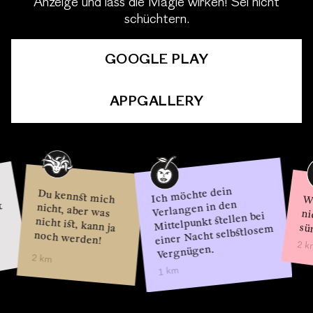
Anzeige und lass die Magie wirken! Sei nicht
schüchtern.
GOOGLE PLAY
APPGALLERY
Ich möchte dein
Du kennst mich
nicht, aber was
nicht ist, kann ja
Wer schläft,
Verlangen in den
Mittelpunkt stellen bei
sündigt
einer Nacht selbstlosem
noch werden!
2 km
Vergnügen.
2 km
1 km