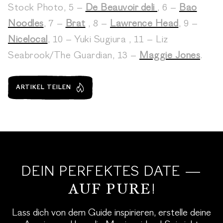
Stock Photo, 5 –
De Beauvoir deli
, 6 –
Bao
Noodles
, 7 –
Brat
, 8 –
Lawrence Head
, 9 –
Nicelocal
, 10 – Yuki Sugiura , 11 – Liz
Seabrook/The Guardian, 13 –
Maggie Jones
.
ARTIKEL TEILEN
DEIN PERFEKTES DATE —
AUF PURE
!
Lass dich von dem Guide inspirieren, erstelle deine