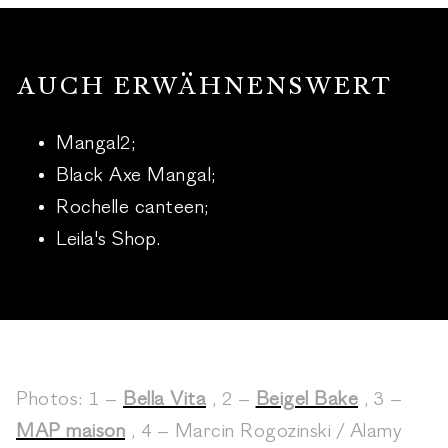
AUCH ERWÄHNENSWERT
Mangal2;
Black Axe Mangal;
Rochelle canteen;
Leila's Shop.
Photos: 1 –
Bella Vita
, 2 –
Beigel Bake
, 3 –
MAP maison
, 4 – Marcin Rogozinski / Alamy